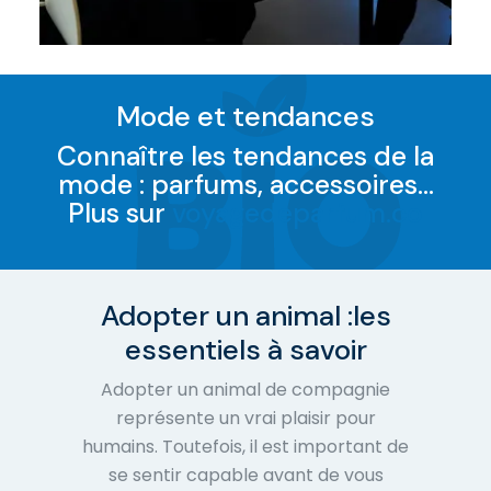
Mode et tendances
Connaître les tendances de la
mode : parfums, accessoires…
Plus sur
voyagedeparfum.co
Adopter un animal :
les
essentiels à savoir
Adopter un animal de compagnie
représente un vrai plaisir pour
humains. Toutefois, il est important de
se sentir capable avant de vous