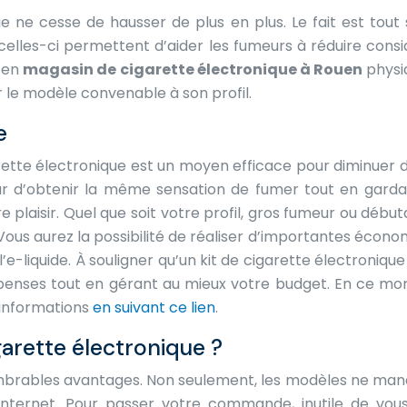
ue ne cesse de hausser de plus en plus. Le fait est t
f, celles-ci permettent d’aider les fumeurs à réduire co
u’en
magasin de cigarette électronique à Rouen
physiq
 le modèle convenable à son profil.
e
tte électronique est un moyen efficace pour diminuer de 
 d’obtenir la même sensation de fumer tout en gardant
plaisir. Quel que soit votre profil, gros fumeur ou débuta
. Vous aurez la possibilité de réaliser d’importantes éco
l’e-liquide. À souligner qu’un kit de cigarette électroniq
dépenses tout en gérant au mieux votre budget. En ce mom
’informations
en suivant ce lien
.
garette électronique ?
brables avantages. Non seulement, les modèles ne manquent
Internet. Pour passer votre commande, inutile de vous